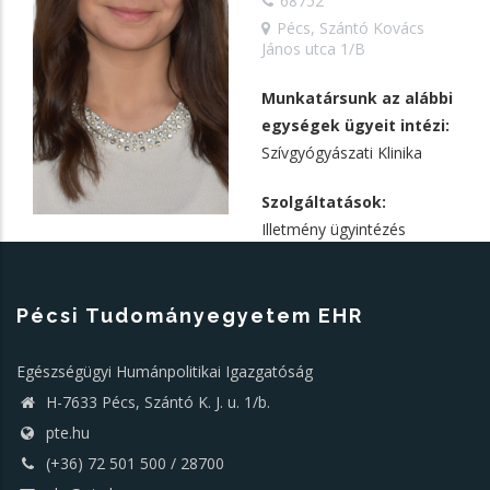
68752
Pécs, Szántó Kovács
János utca 1/B
Munkatársunk az alábbi
egységek ügyeit intézi:
Szívgyógyászati Klinika
Szolgáltatások:
Illetmény ügyintézés
Pécsi Tudományegyetem EHR
Egészségügyi Humánpolitikai Igazgatóság
H-7633 Pécs, Szántó K. J. u. 1/b.
pte.hu
(+36) 72 501 500 / 28700