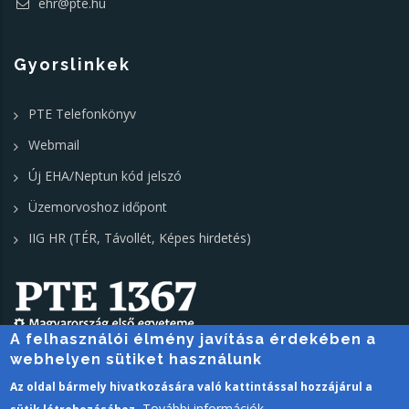
ehr@pte.hu
Gyorslinkek
PTE Telefonkönyv
Webmail
Új EHA/Neptun kód jelszó
Üzemorvoshoz időpont
IIG HR (TÉR, Távollét, Képes hirdetés)
A felhasználói élmény javítása érdekében a
webhelyen sütiket használunk
PTE login
Az oldal bármely hivatkozására való kattintással hozzájárul a
További információk