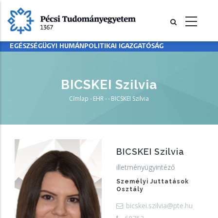
Ugrás
a
tartalomra
EGÉSZSÉGÜGYI HUMÁNPOLITIKAI IGAZGATÓSÁG
BICSKEI Szilvia
Címlap
-
EHR
-
-
BICSKEI Szilvia
Morzsa
BICSKEI Szilvia
illetményügyintéző
Személyi Juttatások
Osztály
bicskei.szilvia@pte.hu